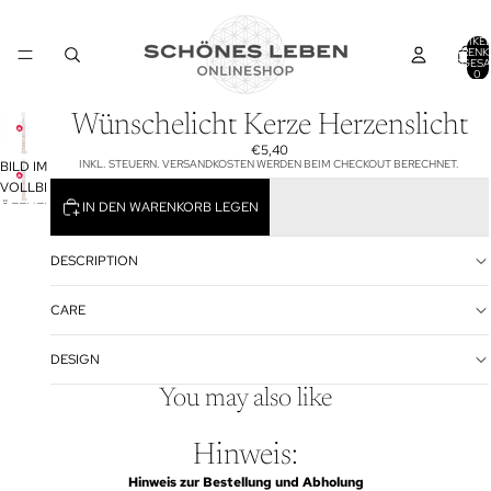
ARTIKEL
WARENK
INSGESA
0
Wünschelicht Kerze Herzenslicht
€5,40
INKL. STEUERN. VERSANDKOSTEN WERDEN BEIM CHECKOUT BERECHNET.
BILD IM
VOLLBILDMODUS
IN DEN WARENKORB LEGEN
ÖFFNEN
DESCRIPTION
CARE
DESIGN
You may also like
Hinweis:
Hinweis zur Bestellung und Abholung